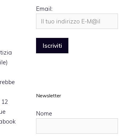
Email:
tizia
le)
vrebbe
Newsletter
 12
due
Nome
rabook