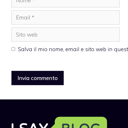
Email
Sito
web
Salva il mio nome, email e sito web in que