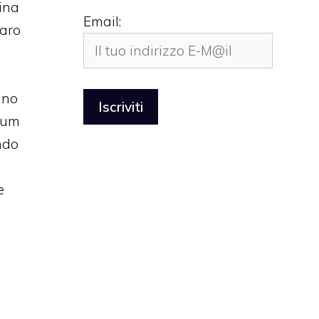
tina
Email:
iaro
ano
orum
ndo
e