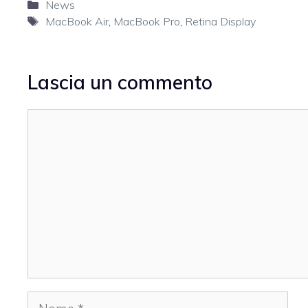
Categorie
News
Tag
MacBook Air
,
MacBook Pro
,
Retina Display
Lascia un commento
Commento
Nome