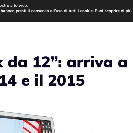
nostro sito web.
banner, presti il consenso all’uso di tutti i cookie. Puoi scoprire di pi
ONE
MAC
IPAD
IOS 9
APPLE WATCH
MAC
da 12”: arriva a
14 e il 2015