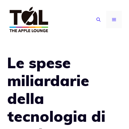
Vai
al
MENU
contenuto
Le spese
miliardarie
della
tecnologia di