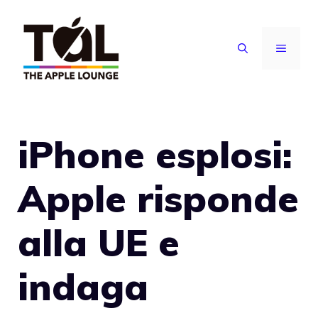
Vai
al
MENU
contenuto
iPhone esplosi:
Apple risponde
alla UE e
indaga