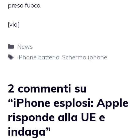
preso fuoco.
[
via
]
Categorie
News
Tag
iPhone batteria
,
Schermo iphone
2 commenti su
“iPhone esplosi: Apple
risponde alla UE e
indaga”