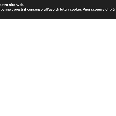
nostro sito web.
banner, presti il consenso all’uso di tutti i cookie. Puoi scoprire di pi
ONE
MAC
IPAD
IOS 9
APPLE WATCH
MAC