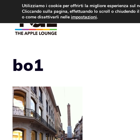
Vai
Utilizziamo i cookie per offrirti la migliore esperienza sul 
Cliccando sulla pagina, effettuando lo scroll o chiudendo il 
al
o come disattivarli nelle
impostazioni
.
APPLE NEWS
IPH
contenuto
bo1