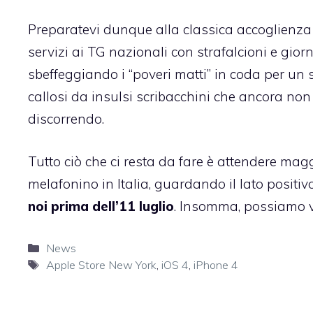
Preparatevi dunque alla classica accoglienza 
servizi ai TG nazionali con strafalcioni e gior
sbeffeggiando i “poveri matti” in coda per un se
callosi da insulsi scribacchini che ancora non
discorrendo.
Tutto ciò che ci resta da fare è attendere maggi
melafonino in Italia, guardando il lato positi
noi prima dell’11 luglio
. Insomma, possiamo ve
Categorie
News
Tag
Apple Store New York
,
iOS 4
,
iPhone 4