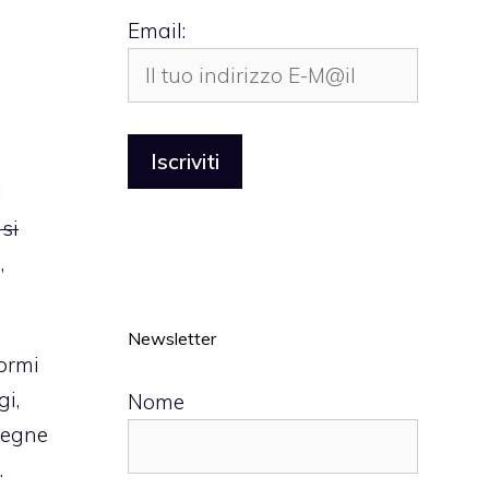
Email:
l
 si
,
Newsletter
ormi
gi,
Nome
nsegne
.