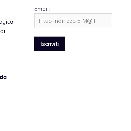
Email:
i
logica
edi
 da