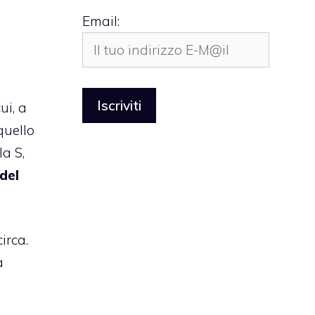
Email:
ui, a
quello
la S,
del
irca.
a