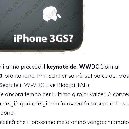
gni anno precede il
keynote del WWDC
è ormai
0
, ora italiana, Phil Schiller salirà sul palco del M
(Seguite il
WWDC Live Blog di TAL
!)
’è ancora tempo per l’ultimo giro di valzer. A conce
, che già qualche giorno fa aveva fatto sentire la s
ndono.
sibilità che il prossimo melafonino venga chiamato