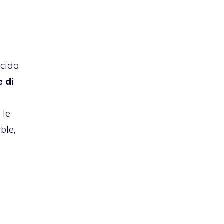
ecida
e di
 le
ble,