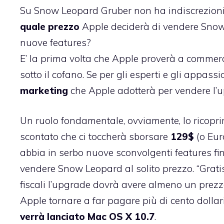
Su Snow Leopard Gruber non ha indiscrezioni 
quale prezzo
Apple deciderà di vendere Snow 
nuove features?
E’ la prima volta che Apple proverà a commerc
sotto il cofano. Se per gli esperti e gli appassio
marketing
che Apple adotterà per vendere l’
Un ruolo fondamentale, ovviamente, lo ricoprir
scontato che ci toccherà sborsare
129$
(o Eur
abbia in serbo nuove sconvolgenti features fi
vendere Snow Leopard al solito prezzo. “Grati
fiscali l’upgrade dovrà avere almeno un prezz
Apple tornare a far pagare più di cento doll
verrà lanciato Mac OS X 10.7
.