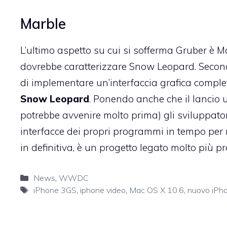
Marble
L’ultimo aspetto su cui si sofferma Gruber è Ma
dovrebbe caratterizzare Snow Leopard. Secon
di implementare un’interfaccia grafica comp
Snow Leopard
. Ponendo anche che il lancio u
potrebbe avvenire molto prima
) gli sviluppat
interfacce dei propri programmi in tempo per 
in definitiva, è un progetto legato molto più p
Categorie
News
,
WWDC
Tag
iPhone 3GS
,
iphone video
,
Mac OS X 10.6
,
nuovo iPh