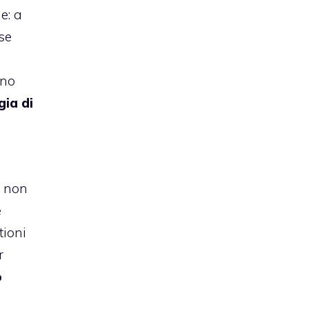
e: a
se
nno
gia di
e non
e
tioni
r
o