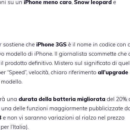
ioni su un
iPhone meno caro
,
Snow leopard
e
r sostiene che
iPhone 3GS
è il nome in codice con c
o modello di iPhone. Il giornalista scommette che 
prodotto definitivo. Mistero sul significato di quel
 “Speed”, velocità, chiaro riferimento
all’upgrade 
 modello.
rà una
durata della batteria migliorata
del 20% c
rà una delle funzioni maggiormente pubblicizzate d
B
e non vi saranno variazioni al rialzo nel prezzo
r l’Italia).