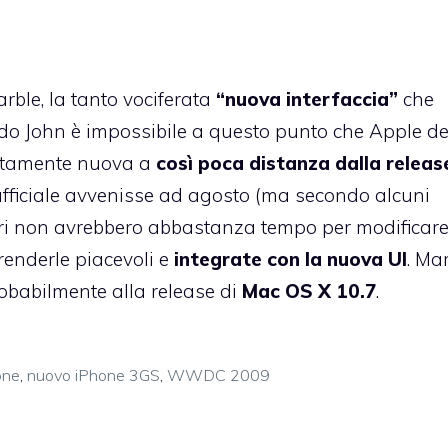
rble, la tanto vociferata
“nuova interfaccia”
che
do John è impossibile a questo punto che Apple d
letamente nuova a
così poca distanza dalla releas
fficiale avvenisse ad agosto (
ma secondo alcuni
ori non avrebbero abbastanza tempo per modificare
renderle piacevoli e
integrate con la nuova UI
. Mar
robabilmente alla release di
Mac OS X 10.7
.
one
,
nuovo iPhone 3GS
,
WWDC 2009