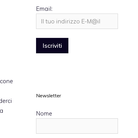
Email:
oscone
Newsletter
derci
ua
Nome