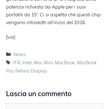
potenza richiesta da Apple per i suoi
portatili da 15’’. Ci si aspetta che questi chip
vengano introdotti all’inizio del 2016.
[
via
]
Categorie
News
Tag
IFA
,
Intel
,
Mac Mini
,
MacBook
,
MacBook
Pro
,
Retina Display
Lascia un commento
Commento