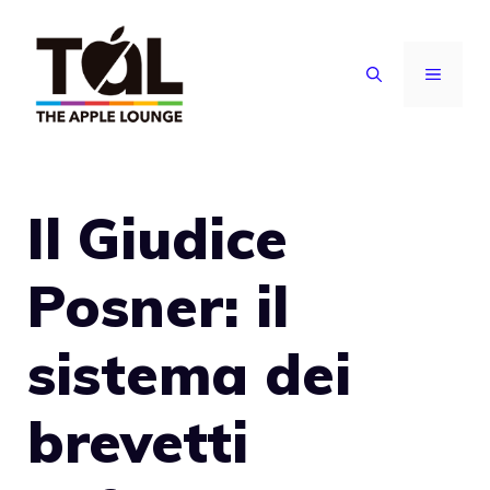
Vai
al
MENU
contenuto
Il Giudice
Posner: il
sistema dei
brevetti