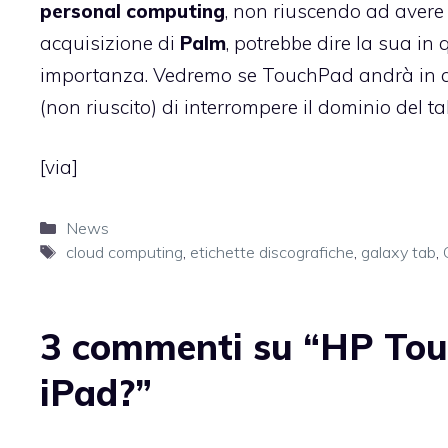
personal computing
, non riuscendo ad avere
acquisizione di
Palm
, potrebbe dire la sua in
importanza. Vedremo se TouchPad andrà in qu
(non riuscito) di interrompere il dominio del ta
[
via
]
Categorie
News
Tag
cloud computing
,
etichette discografiche
,
galaxy tab
,
3 commenti su “HP Tou
iPad?”