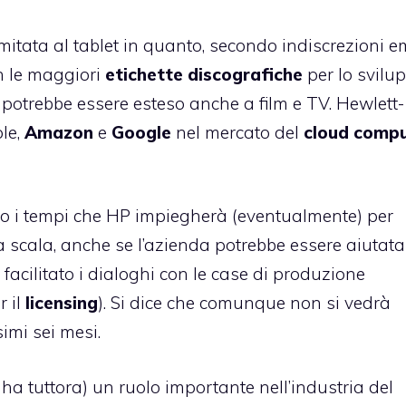
imitata al tablet in quanto, secondo indiscrezioni 
n le maggiori
etichette discografiche
per lo svilu
potrebbe essere esteso anche a film e TV. Hewlett-
le,
Amazon
e
Google
nel mercato del
cloud compu
ano i tempi che HP impiegherà (eventualmente) per
 scala, anche se l’azienda potrebbe essere aiutata
 facilitato i dialoghi con le case di produzione
r il
licensing
). Si dice che comunque non si vedrà
imi sei mesi.
a tuttora) un ruolo importante nell’industria del