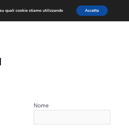
ù su quali cookie stiamo utilizzando
Accetta
 APPS
RECENSIONI
APPROFONDIMENTO
a
Nome