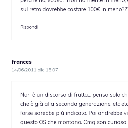
perché no, scusa? Non ha niente in meno, a
sul retro dovrebbe costare 100€ in meno??
Rispondi
frances
14/06/2011 alle 15:07
Non è un discorso di frutta… penso solo c
che è già alla seconda generazione, etc et
forse sarebbe più indicato. Poi andrebbe vi
questo OS che montano. Cmq son curioso d