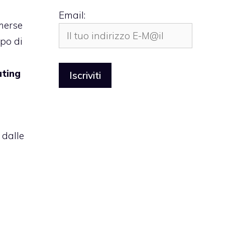
Email:
emerse
ppo di
ting
 dalle