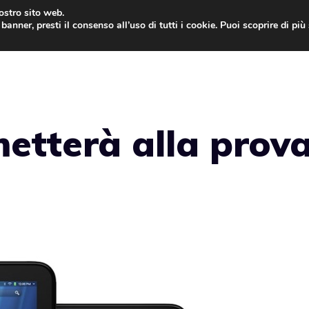
nostro sito web.
banner, presti il consenso all’uso di tutti i cookie. Puoi scoprire di pi
ONE
MAC
IPAD
IOS 9
APPLE WATCH
MAC
etterà alla prov