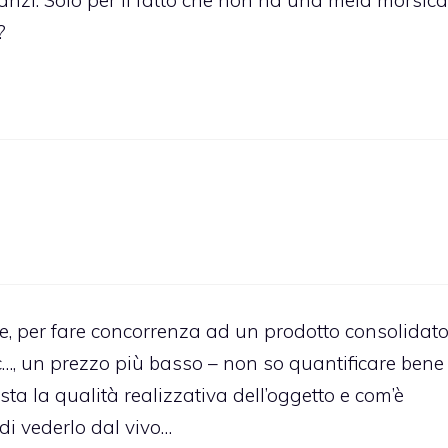
nzi. Solo per il fatto che non ha una mela morsic
?
he, per fare concorrenza ad un prodotto consolidat
c…, un prezzo più basso – non so quantificare bene
sta la qualità realizzativa dell’oggetto e com’è
i vederlo dal vivo…