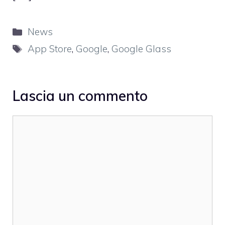
Categorie
News
Tag
App Store
,
Google
,
Google Glass
Lascia un commento
Commento