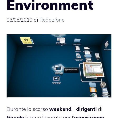
Environment
03/05/2010
di
Redazione
Durante lo scorso
weekend
, i
dirigenti
di
Google
hanno lavorato per l’
acquisizione