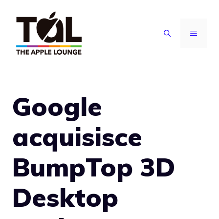
Vai
al
MENU
contenuto
Google
acquisisce
BumpTop 3D
Desktop