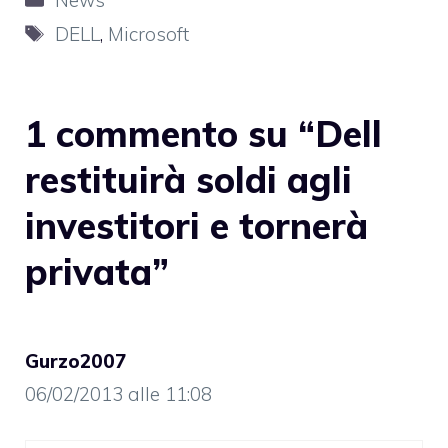
News
Tag
DELL
,
Microsoft
1 commento su “Dell
restituirà soldi agli
investitori e tornerà
privata”
Gurzo2007
06/02/2013 alle 11:08