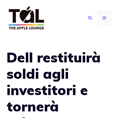
Vai
al
MENU
contenuto
Dell restituirà
soldi agli
investitori e
tornerà