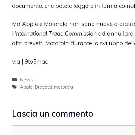
documento, che potete leggere in forma comp
Ma Apple e Motorola non sono nuove a diatribe
l’
International Trade Commission
ad annullare 
altri brevetti Motorola durante lo sviluppo del
via |
9to5mac
Categorie
News
Tag
Apple
,
Brevetti
,
motorola
Lascia un commento
Commento