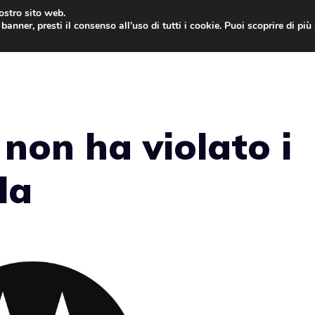
nostro sito web.
banner, presti il consenso all’uso di tutti i cookie. Puoi scoprire di pi
ONE
MAC
IPAD
IOS 9
APPLE WATCH
MAC
 non ha violato i
la