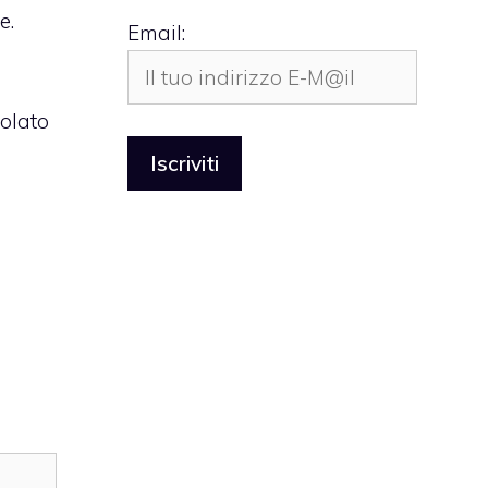
ne.
Email:
olato