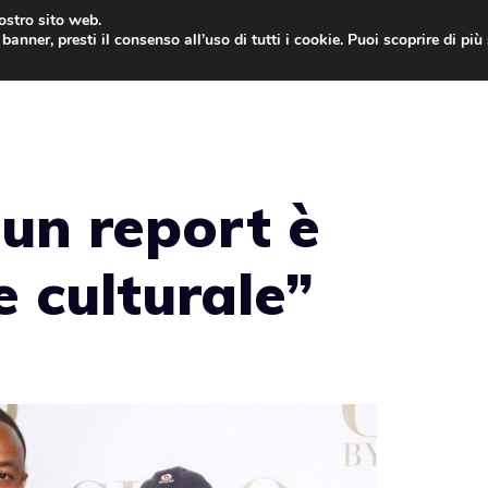
nostro sito web.
banner, presti il consenso all’uso di tutti i cookie. Puoi scoprire di pi
ONE
MAC
IPAD
IOS 9
APPLE WATCH
MAC
un report è
e culturale”