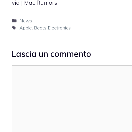
via |
Mac Rumors
Categorie
News
Tag
Apple
,
Beats Electronics
Lascia un commento
Commento