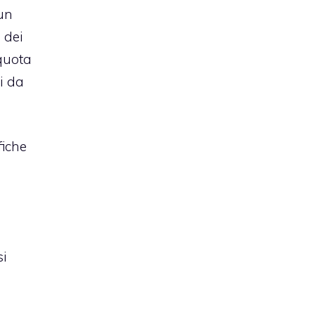
un
 dei
quota
ti da
fiche
si