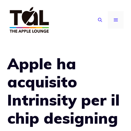
Vai
al
MENU
contenuto
Apple ha
acquisito
Intrinsity per il
chip designing