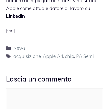
numero di impiegati di Intrinsity mostrano
Apple come attuale datore di lavoro su
LinkedIn
.
[
via
]
Categorie
News
Tag
acquisizione
,
Apple A4
,
chip
,
PA Semi
Lascia un commento
Commento