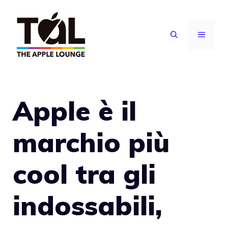
Vai
al
MENU
contenuto
Apple è il
marchio più
cool tra gli
indossabili,