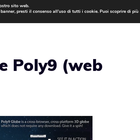
nostro sito web.
banner, presti il consenso all’uso di tutti i cookie. Puoi scoprire di pi
ONE
MAC
IPAD
IOS 9
APPLE WATCH
MAC
ce Poly9 (web