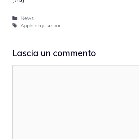
Categorie
News
Tag
Apple acquisizioni
Lascia un commento
Commento