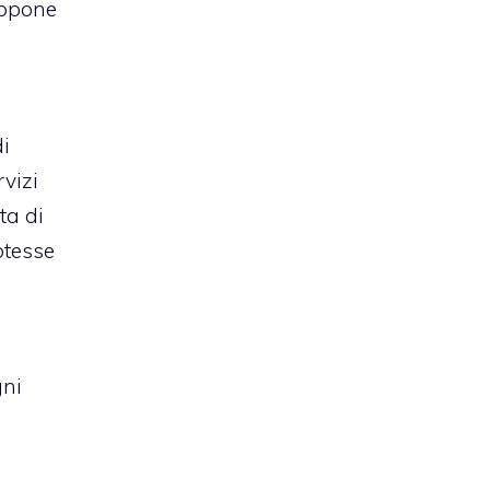
uppone
di
vizi
ta di
tesse
gni