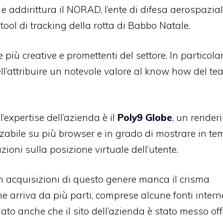
e addirittura il NORAD, l’ente di difesa aerospazia
ool di tracking della rotta di Babbo Natale.
più creative e promettenti del settore. In particola
’attribuire un notevole valore al know how del te
’expertise dell’azienda è il
Poly9 Globe
, un render
izzabile su più browser e in grado di mostrare in t
oni sulla posizione virtuale dell’utente.
acquisizioni di questo genere manca il crisma
ne arriva da più parti, comprese alcune fonti intern
to anche che il sito dell’azienda è stato messo offl