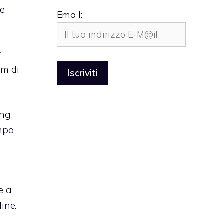
le
Email:
r
am di
ing
empo
e a
ine.