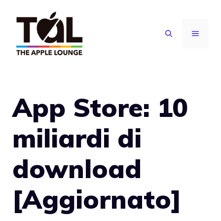
Vai
al
MENU
contenuto
App Store: 10
miliardi di
download
[Aggiornato]