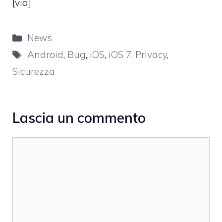
[
via
]
Categorie
News
Tag
Android
,
Bug
,
iOS
,
iOS 7
,
Privacy
,
Sicurezza
Lascia un commento
Commento