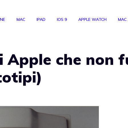
ONE
MAC
IPAD
IOS 9
APPLE WATCH
MAC
di Apple che non f
totipi)