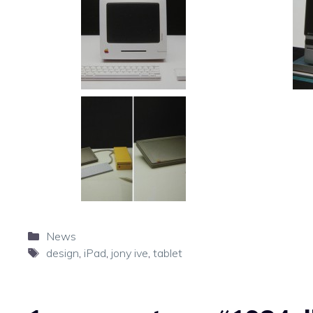
Categorie
News
Tag
design
,
iPad
,
jony ive
,
tablet