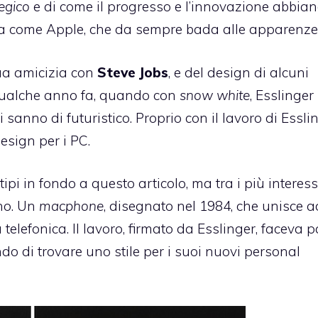
egico
e di come il progresso e l’innovazione abbia
ia come Apple, che da sempre bada alle apparenze
ua amicizia con
Steve
Jobs
, e del design di alcuni
qualche anno fa, quando con
snow white
, Esslinger
anno di futuristico. Proprio con il lavoro di Essli
esign per i PC.
otipi in fondo a questo articolo, ma tra i più interes
ono. Un
macphone
, disegnato nel 1984, che unisce 
elefonica. Il lavoro, firmato da Esslinger, faceva p
do di trovare uno stile per i suoi nuovi personal