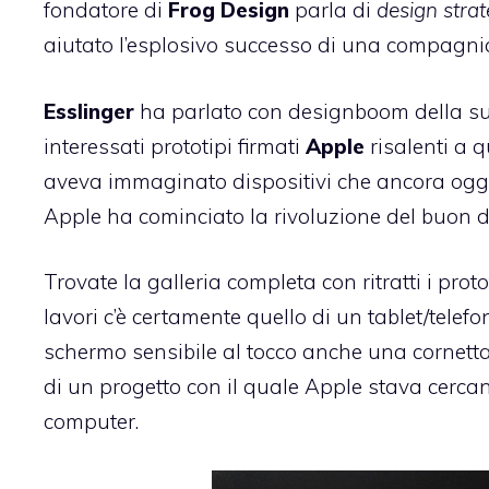
fondatore di
Frog
Design
parla di
design strat
aiutato l’esplosivo successo di una compagn
Esslinger
ha parlato con designboom della s
interessati prototipi firmati
Apple
risalenti a 
aveva immaginato dispositivi che ancora oggi s
Apple ha cominciato la rivoluzione del buon d
Trovate la galleria completa con ritratti i prot
lavori c’è certamente quello di un tablet/telef
schermo sensibile al tocco anche una cornetta t
di un progetto con il quale Apple stava cercan
computer.