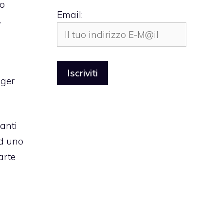
no
Email:
.
nger
santi
ad uno
arte