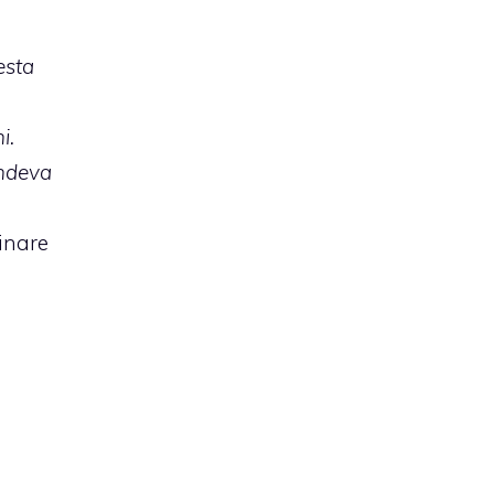
esta
i.
endeva
inare