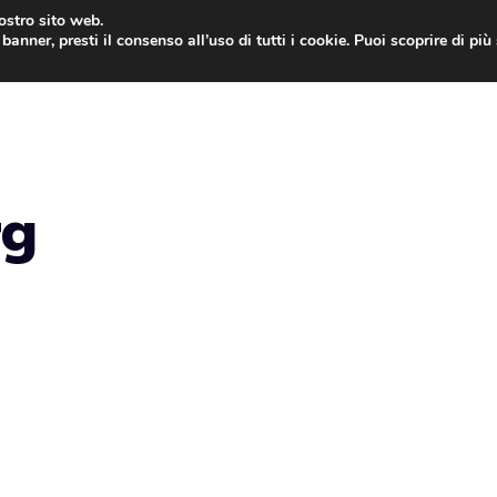
nostro sito web.
banner, presti il consenso all’uso di tutti i cookie. Puoi scoprire di pi
ONE
MAC
IPAD
IOS 9
APPLE WATCH
MAC
rg