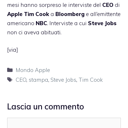
mesi hanno sorpreso
le interviste del
CEO
di
Apple
Tim
Cook
a
Bloomberg
e all’
emittente
americano
NBC
. Interviste a cui
Steve
Jobs
non ci aveva abituati.
[
via
]
Categorie
Mondo Apple
Tag
CEO
,
stampa
,
Steve Jobs
,
Tim Cook
Lascia un commento
Commento