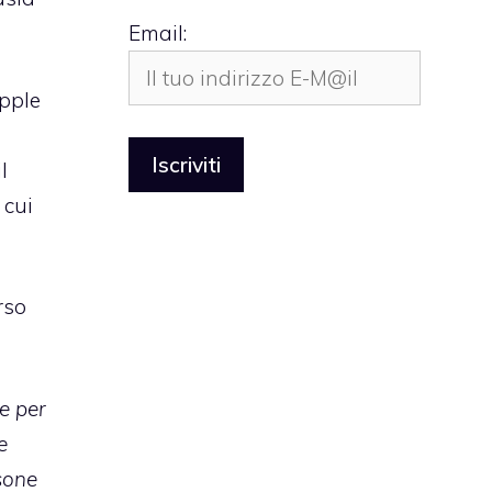
Email:
Apple
l
 cui
rso
e per
e
rsone