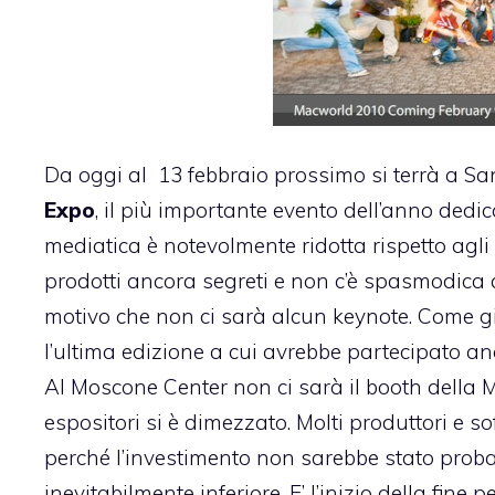
Da oggi al 13 febbraio prossimo si terrà a Sa
Expo
, il più importante evento dell’anno dedi
mediatica è notevolmente ridotta rispetto agli
prodotti ancora segreti e non c’è spasmodica a
motivo che non ci sarà alcun keynote. Come g
l’ultima edizione a cui avrebbe partecipato a
Al Moscone Center non ci sarà il booth della Mel
espositori si è dimezzato. Molti produttori e 
perché l’investimento non sarebbe stato prob
inevitabilmente inferiore. E’ l’inizio della fin