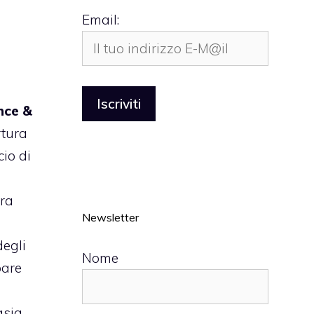
Email:
nce &
rtura
cio di
era
Newsletter
degli
Nome
pare
asia