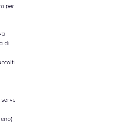
ro per
va
a di
ccolti
 serve
 meno)