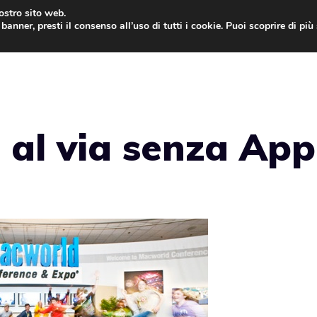
nostro sito web.
banner, presti il consenso all’uso di tutti i cookie. Puoi scoprire di pi
ONE
MAC
IPAD
IOS 9
APPLE WATCH
MAC
 al via senza App