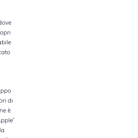
 dove
opri
abile
cato
roppo
ri di
ne è
Apple”
la