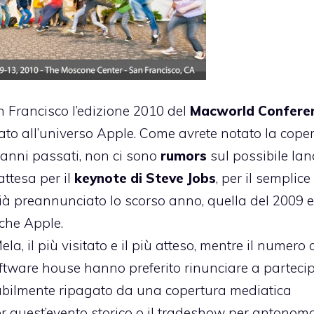
n Francisco l’edizione 2010 del
Macworld Confere
cato all’universo Apple. Come avrete notato la cope
 anni passati, non ci sono
rumors
sul possibile lan
ttesa per il
keynote di Steve Jobs
, per il semplice
ià preannunciato lo scorso anno, quella del 2009 
nche Apple.
a, il più visitato e il più atteso, mentre il numero 
software house hanno preferito rinunciare a parteci
abilmente ripagato da una copertura mediatica
e per quest’evento storico o il tradeshow per antonom