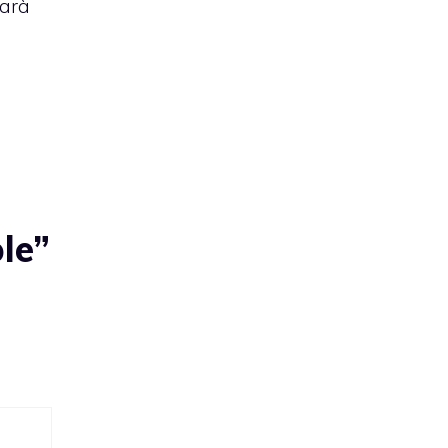
sarà
le”