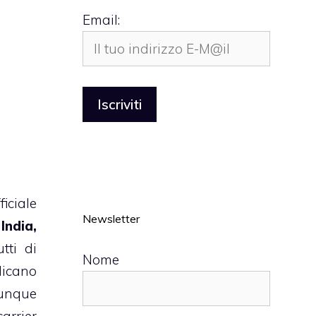
Email:
iciale
Newsletter
India,
tti di
Nome
dicano
dunque
arrier