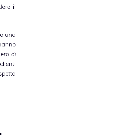
ere il
ato una
hanno
mero di
lienti
spetta