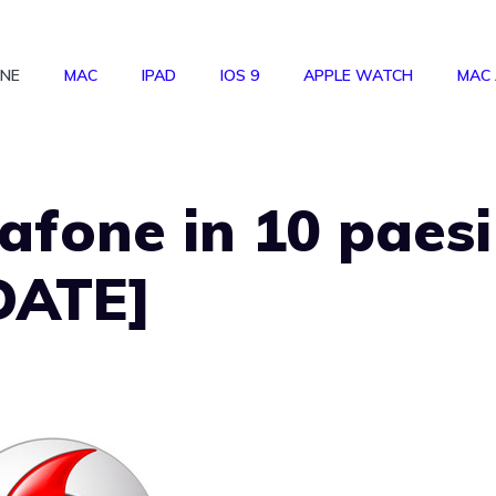
ONE
MAC
IPAD
IOS 9
APPLE WATCH
MAC
afone in 10 paesi
DATE]