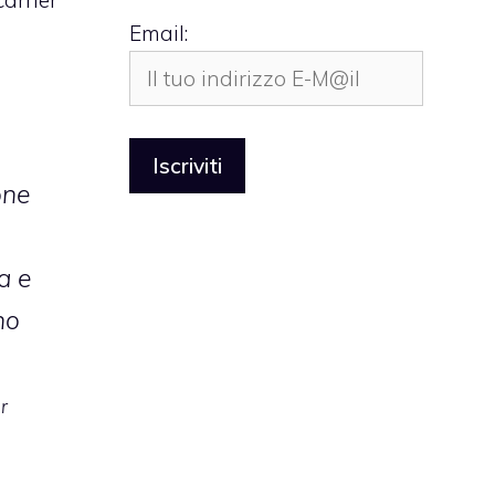
Email:
one
a e
no
r