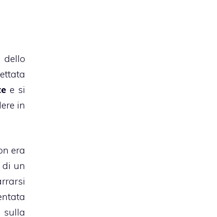
 dello
pettata
te
e si
dere in
on era
i di un
rrarsi
entata
 sulla