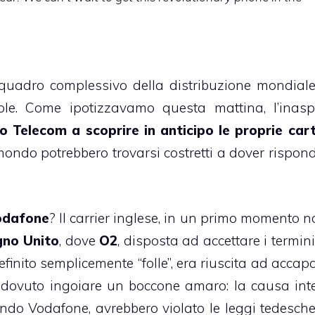
quadro complessivo della distribuzione mondiale
ole.
Come ipotizzavamo questa mattina
, l’inas
o Telecom a scoprire in anticipo le proprie car
l mondo potrebbero trovarsi costretti a dover rispon
Vodafone
? Il carrier inglese, in un primo momento n
no Unito
, dove
O2
, disposta ad accettare i termin
inito semplicemente “folle”, era riuscita ad accapa
 dovuto ingoiare un boccone amaro: la
causa int
ondo Vodafone, avrebbero violato le leggi tedesche