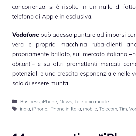
concorrenza,
si è risolta in un nulla di fatto
telefono di Apple in esclusiva.
Vodafone
può adesso puntare ad imporsi con
vera e propria macchina ruba-clienti a
propriamente brillato, sul mercato italiano –
n
abitanti
– e su altri promettenti mercati com
potenziali e una crescita esponenziale nelle 
solo di essere munta.
Categorie
Business
,
iPhone
,
News
,
Telefonia mobile
Tag
india
,
iPhone
,
iPhone in Italia
,
mobile
,
Telecom
,
Tim
,
Vo