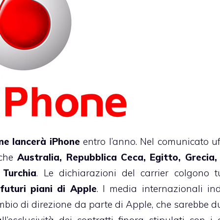
one lancerà iPhone
entro l’anno. Nel
comunicato uff
nche
Australia, Repubblica Ceca, Egitto, Grecia, 
 Turchia
. Le dichiarazioni del carrier colgono tu
futuri piani di Apple
. I media internazionali in
cambio di direzione da parte di Apple, che sarebbe 
esclusività dei contratti finora stipulati con i c