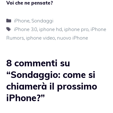
Voi che ne pensate?
Categorie
iPhone
,
Sondaggi
Tag
iPhone 3.0
,
iphone hd
,
iphone pro
,
iPhone
Rumors
,
iphone video
,
nuovo iPhone
8 commenti su
“Sondaggio: come si
chiamerà il prossimo
iPhone?”