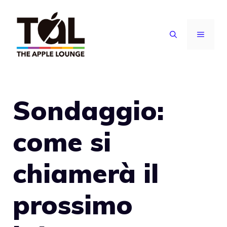
Vai
al
MENU
contenuto
Sondaggio:
come si
chiamerà il
prossimo