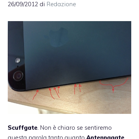
26/09/2012
di
Redazione
Scuffgate
. Non è chiaro se sentiremo
questa parola tanto quanto
Antennagate
,