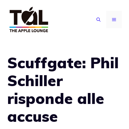
Vai
al
MENU
contenuto
Scuffgate: Phil
Schiller
risponde alle
accuse