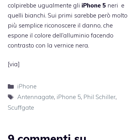
colpirebbe ugualmente gli
iPhone 5
neri e
quelli bianchi. Sui primi sarebbe però molto
più semplice riconoscere il danno, che
espone il colore dell’alluminio facendo
contrasto con la vernice nera.
[
via
]
Categorie
iPhone
Tag
Antennagate
,
iPhone 5
,
Phil Schiller
,
Scuffgate
9 commenti su