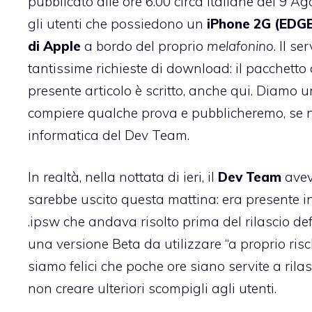
pubblicato alle ore 6.00 circa italiane del 9 A
gli utenti che possiedono un
iPhone 2G (EDG
di Apple
a bordo del proprio
melafonino
. Il se
tantissime richieste di download: il pacchetto
presente articolo è scritto,
anche qui
. Diamo u
compiere qualche prova e pubblicheremo, se ne
informatica del Dev Team.
In realtà, nella nottata di ieri, il
Dev Team
avev
sarebbe uscito questa mattina: era presente i
.ipsw che andava risolto prima del rilascio defi
una versione Beta da utilizzare “a proprio risc
siamo felici che poche ore siano servite a rila
non creare ulteriori scompigli agli utenti.