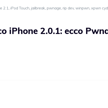
e 2.1
,
iPod Touch
,
jailbreak
,
pwnage
,
rip dev
,
winpwn
,
xpwn cyd
o iPhone 2.0.1: ecco Pwn