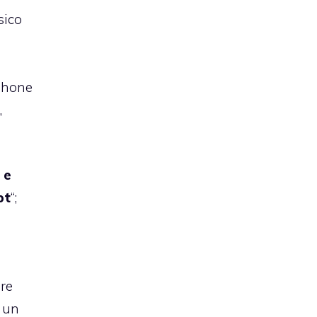
sico
iPhone
,
 e
pt
“;
ire
e un