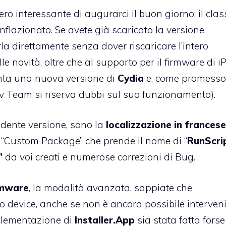
o interessante di augurarci il buon giorno: il clas
inflazionato. Se avete già scaricato la versione
rla direttamente senza dover riscaricare l’intero
le novità, oltre che al supporto per il firmware di 
iunta una nuova versione di
Cydia
e, come promesso
ev Team si riserva dubbi sul suo funzionamento).
edente versione, sono la
localizzazione in francese
 “Custom Package” che prende il nome di “
RunScri
”
da voi creati e numerose correzioni di Bug.
rmware
, la modalità avanzata, sappiate che
ro device, anche se non è ancora possibile interven
mplementazione di
Installer.App
sia stata fatta fors