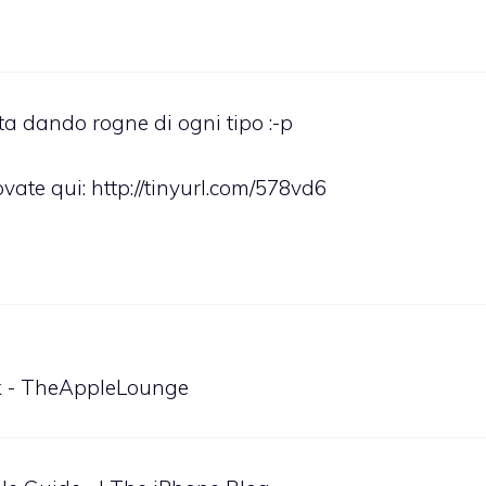
ta dando rogne di ogni tipo :-p
ovate qui:
http://tinyurl.com/578vd6
k - TheAppleLounge