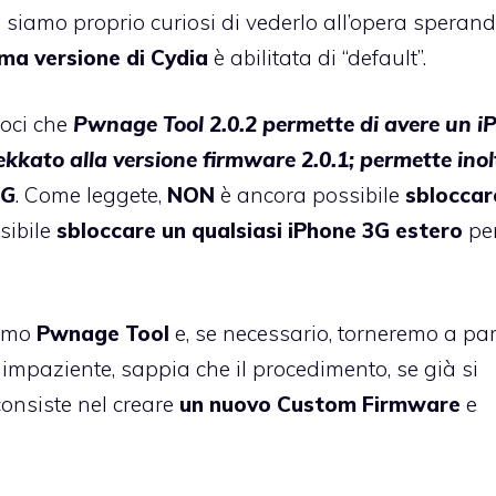
a siamo proprio curiosi di vederlo all’opera speran
ima versione di Cydia
è abilitata di “default”.
voci che
Pwnage Tool 2.0.2 permette di avere un i
kato alla versione firmware 2.0.1; permette inolt
3G
. Come leggete,
NON
è ancora possibile
sbloccar
sibile
sbloccare un qualsiasi iPhone 3G estero
pe
simo
Pwnage Tool
e, se necessario, torneremo a pa
impaziente, sappia che il procedimento, se già si
 consiste nel creare
un nuovo Custom Firmware
e