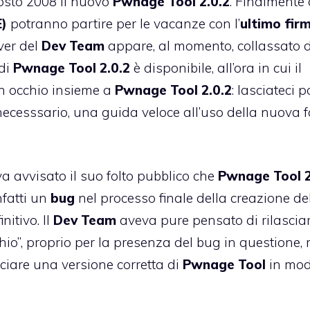
gosto 2008 il nuovo
Pwnage Tool 2.0.2
. Finalmente
E)
potranno partire per le vacanze con l’
ultimo fir
rver del
Dev Team
appare, al momento, collassato d
 di
Pwnage Tool 2.0.2
è disponibile, all’ora in cui il
n occhio insieme a
Pwnage Tool 2.0.2
: lasciateci p
cesssario, una guida veloce all’uso della nuova f
a avvisato il suo folto pubblico che
Pwnage Tool 2
nfatti un
bug
nel processo finale della creazione del 
nitivo. Il
Dev Team
aveva pure pensato di rilascia
hio”, proprio per la presenza del bug in questione,
sciare una versione corretta di
Pwnage Tool
in mo