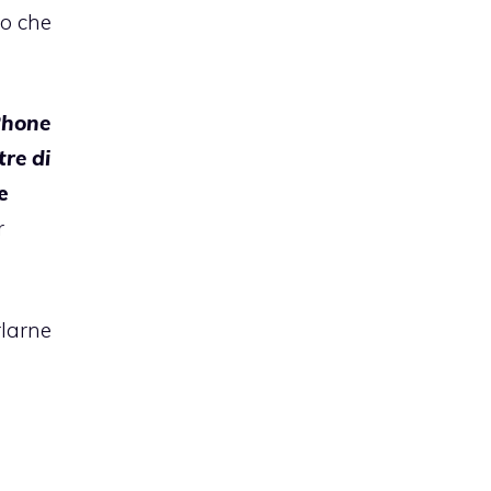
do che
Phone
re di
e
r
rlarne