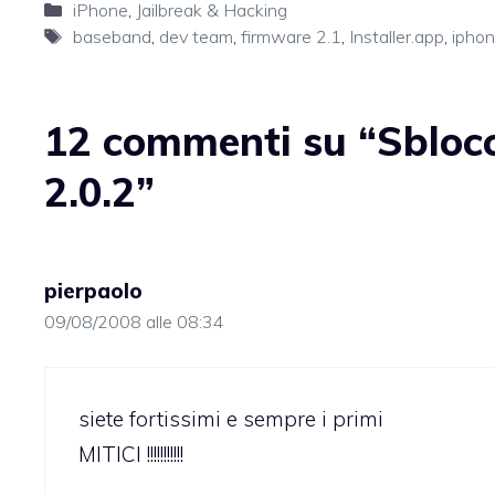
Categorie
iPhone
,
Jailbreak & Hacking
Tag
baseband
,
dev team
,
firmware 2.1
,
Installer.app
,
iphon
12 commenti su “Sblocc
2.0.2”
pierpaolo
09/08/2008 alle 08:34
siete fortissimi e sempre i primi
MITICI !!!!!!!!!!!