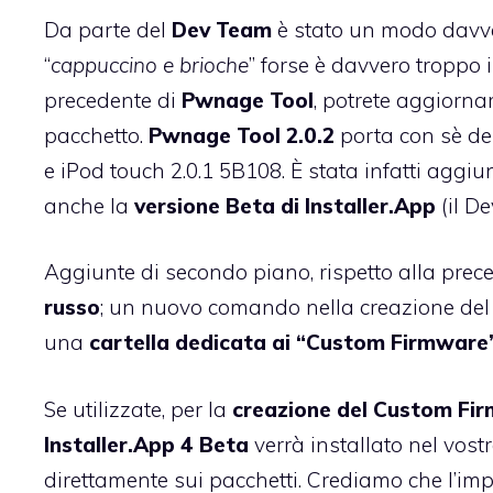
Da parte del
Dev Team
è stato un modo davver
“
cappuccino e brioche
” forse è davvero troppo 
precedente di
Pwnage Tool
, potrete aggiorna
pacchetto.
Pwnage Tool 2.0.2
porta con sè del
e iPod touch 2.0.1 5B108. È stata infatti agg
anche la
versione Beta di Installer.App
(il D
Aggiunte di secondo piano, rispetto alla prec
russo
; un nuovo comando nella creazione del
una
cartella dedicata ai “Custom Firmware
Se utilizzate, per la
creazione del Custom Fi
Installer.App 4 Beta
verrà installato nel vost
direttamente sui pacchetti. Crediamo che l’i