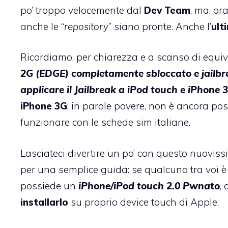
po’ troppo velocemente dal
Dev Team
, ma, or
anche le “
repository
” siano pronte. Anche l’
ult
Ricordiamo, per chiarezza e a scanso di equi
2G (EDGE) completamente sbloccato e jailbrek
applicare il Jailbreak a iPod touch e iPhone 
iPhone 3G
: in parole povere, non è ancora pos
funzionare con le schede sim italiane.
Lasciateci divertire un po’ con questo nuovis
per una semplice guida: se qualcuno tra voi è 
possiede un
iPhone/iPod touch 2.0 Pwnato
,
installarlo
su proprio device touch di Apple.