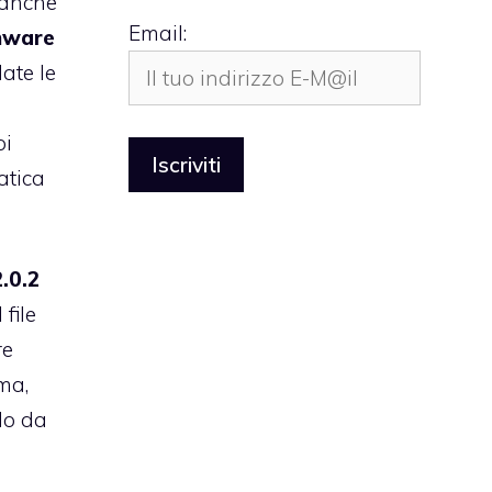
 anche
Email:
mware
ate le
oi
atica
.0.2
file
re
 ma,
do da