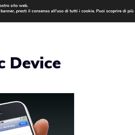
nostro sito web.
banner, presti il consenso all’uso di tutti i cookie. Puoi scoprire di pi
ONE
MAC
IPAD
IOS 9
APPLE WATCH
MAC
c Device