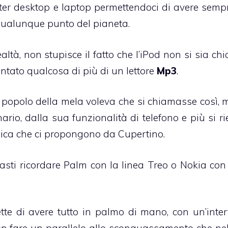
er desktop e laptop permettendoci di avere semp
a qualunque punto del pianeta.
ltà, non stupisce il fatto che l’
iPod
non si sia ch
tato qualcosa di più di un lettore
Mp3
.
l popolo della mela voleva che si chiamasse così, 
rio, dalla sua funzionalità di telefono e più si ri
ogica che ci propongono da Cupertino.
asti ricordare Palm con la linea
Treo
o Nokia con 
te di avere tutto in palmo di mano, con un’inter