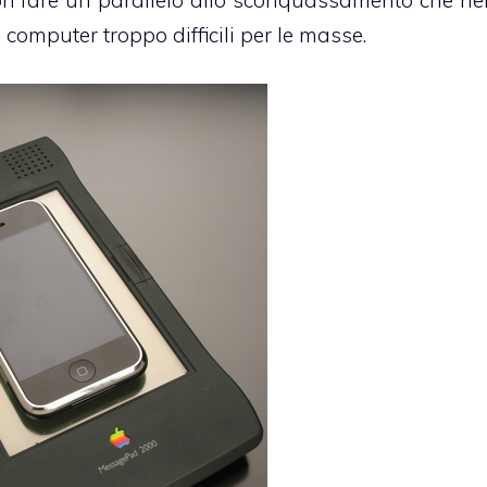
 non fare un parallelo allo sconquassamento che ne
computer troppo difficili per le masse.