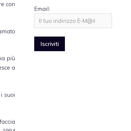
re con
Email:
iamato
ma più
esce a
i suoi
faccia