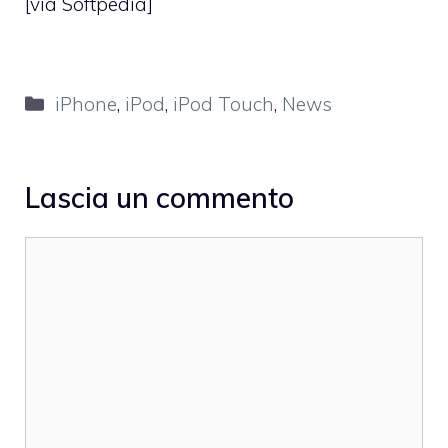
[via
Softpedia
]
Categorie
iPhone
,
iPod
,
iPod Touch
,
News
Lascia un commento
Commento