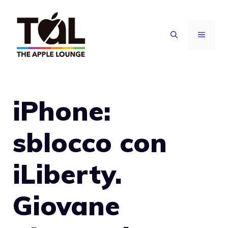
Vai
al
MENU
contenuto
iPhone:
sblocco con
iLiberty.
Giovane