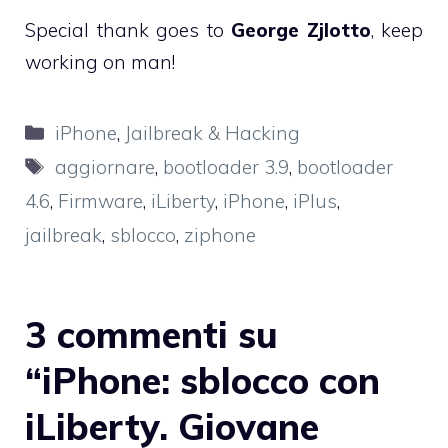
Special thank goes to
George Zjlotto
, keep
working on man!
Categorie
iPhone
,
Jailbreak & Hacking
Tag
aggiornare
,
bootloader 3.9
,
bootloader
4.6
,
Firmware
,
iLiberty
,
iPhone
,
iPlus
,
jailbreak
,
sblocco
,
ziphone
3 commenti su
“iPhone: sblocco con
iLiberty. Giovane