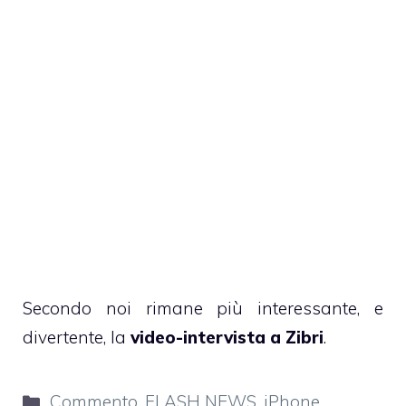
Secondo noi rimane più interessante, e
divertente, la
video-intervista a Zibri
.
Categorie
Commento
,
FLASH NEWS
,
iPhone