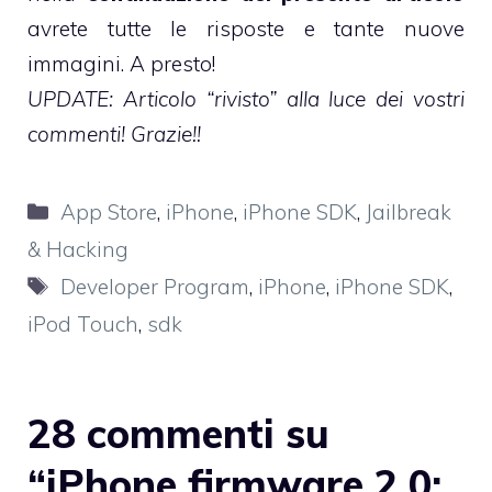
avrete tutte le risposte e tante nuove
immagini. A presto!
UPDATE: Articolo “rivisto” alla luce dei vostri
commenti! Grazie!!
Categorie
App Store
,
iPhone
,
iPhone SDK
,
Jailbreak
& Hacking
Tag
Developer Program
,
iPhone
,
iPhone SDK
,
iPod Touch
,
sdk
28 commenti su
“iPhone firmware 2.0: