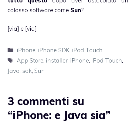
tutto questo
dopo aver ostacolato un
colosso software come
Sun
?
[
via
] e [
via
]
Categorie
iPhone
,
iPhone SDK
,
iPod Touch
Tag
App Store
,
installer
,
iPhone
,
iPod Touch
,
Java
,
sdk
,
Sun
3 commenti su
“iPhone: e Java sia”