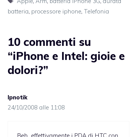
Apple
,
Arm
,
batteria iPhone 3G
,
durata
batteria
,
processore iphone
,
Telefonia
10 commenti su
“iPhone e Intel: gioie e
dolori?”
Ipnotik
24/10/2008 alle 11:08
Beh…effettivamente i PDA di HTC con