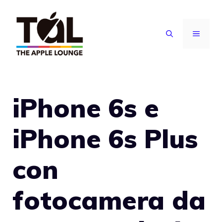
Vai
al
MENU
contenuto
iPhone 6s e
iPhone 6s Plus
con
fotocamera da