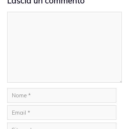
Lascia un commento
Commento
Nome
Email
Sito