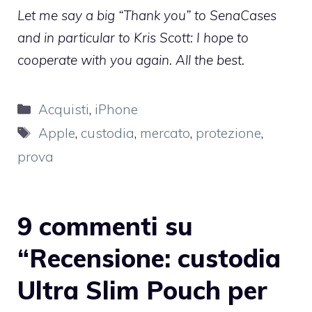
Let me say a big “Thank you” to SenaCases
and in particular to Kris Scott: I hope to
cooperate with you again. All the best.
Categorie
Acquisti
,
iPhone
Tag
Apple
,
custodia
,
mercato
,
protezione
,
prova
9 commenti su
“Recensione: custodia
Ultra Slim Pouch per