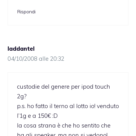
Rispondi
laddantel
04/10/2008 alle 20:32
custodie del genere per ipod touch
2g?
p.s. ho fatto il terno al lotto io! venduto
l’1g e a 150€ :D
la cosa strana è che ho sentito che
ha gli speaker, ma non si vedono!