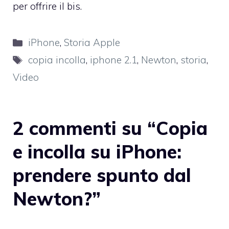
per offrire il bis.
Categorie
iPhone
,
Storia Apple
Tag
copia incolla
,
iphone 2.1
,
Newton
,
storia
,
Video
2 commenti su “Copia
e incolla su iPhone:
prendere spunto dal
Newton?”