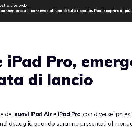
nostro sito web.
banner, presti il consenso all’uso di tutti i cookie. Puoi scoprire di pi
ONE
MAC
IPAD
IOS 9
APPLE WATCH
MAC
e iPad Pro, emerg
ata di lancio
re dei
nuovi iPad Air
e
iPad Pro
, con diverse ipotesi
ù nel dettaglio quando saranno presentati al mond