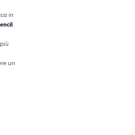
ca in
encil
,
 più
ere un