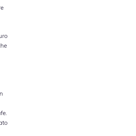
re
uro
che
n
fe.
ato