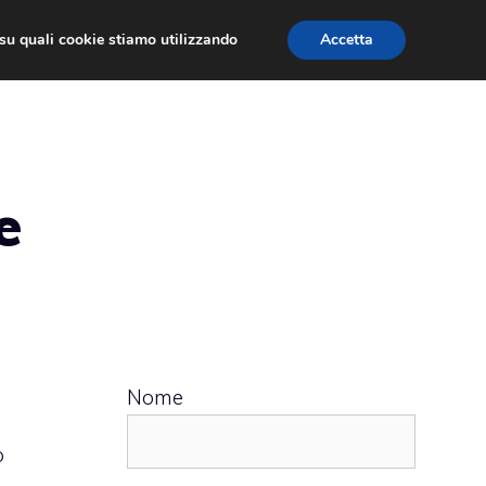
ù su quali cookie stiamo utilizzando
Accetta
 APPS
RECENSIONI
APPROFONDIMENTO
e
Nome
o