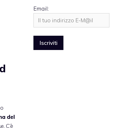
Email:
ad
do
na del
e. C’è