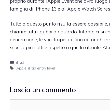
proprio durante l’Apple Event che avrà luogo 
famiglia di iPhone 13 e all’Apple Watch Seires
Tutto a questo punto risulta essere possibile,
chiarire tutti i dubbi a riguardo. Intanto ci 
generazione, le voci trapelate fino ad ora ha
scocca più sottile rispetto a quella attuale. 
Categorie
iPad
Tag
Apple
,
iPad entry level
Lascia un commento
Commento