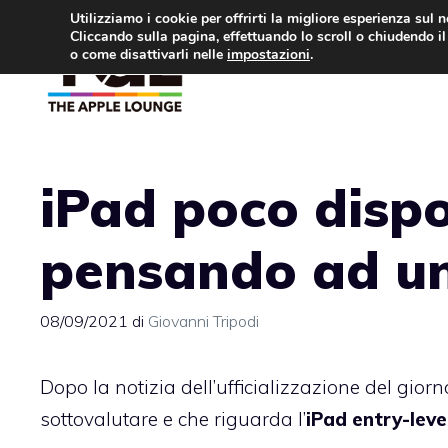
Vai
Utilizziamo i cookie per offrirti la migliore esperienza sul 
Cliccando sulla pagina, effettuando lo scroll o chiudendo il 
al
o come disattivarli nelle
impostazioni
.
APPLE NEWS
IPH
contenuto
iPad poco dispo
pensando ad u
08/09/2021
di
Giovanni Tripodi
Dopo la notizia dell’ufficializzazione del giorn
sottovalutare e che riguarda l’
iPad entry-leve