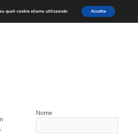
ù su quali cookie stiamo utilizzando
Accetta
 APPS
RECENSIONI
APPROFONDIMENTO
Nome
on
.