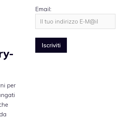
Email:
ry-
ni per
ungati
 che
nda