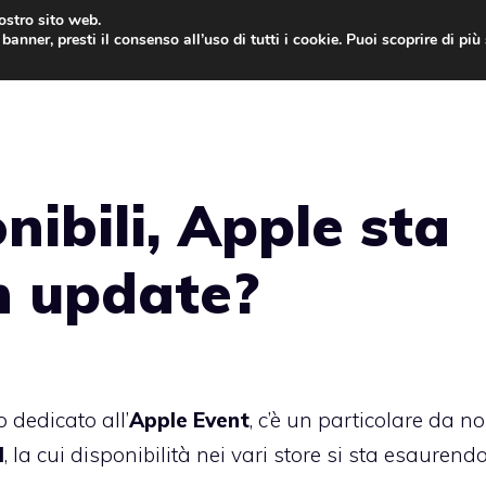
nostro sito web.
banner, presti il consenso all’uso di tutti i cookie. Puoi scoprire di pi
ONE
MAC
IPAD
IOS 9
APPLE WATCH
MAC
nibili, Apple sta
n update?
o dedicato all’
Apple Event
, c’è un particolare da n
l
, la cui disponibilità nei vari store si sta esaurendo