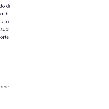
do di
a di
sulta
 suoi
corte
come