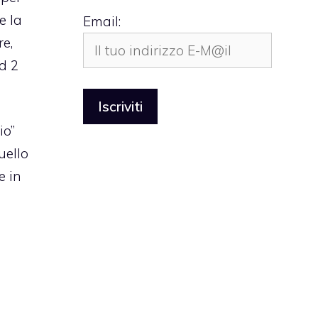
e la
Email:
re,
ad 2
io”
uello
e in