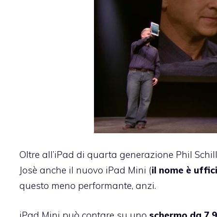
Oltre all’
iPad di quarta generazione
Phil Schil
Josè anche il
nuovo iPad Mini
(
il nome è uffic
questo meno performante, anzi.
iPad Mini può contare su uno
schermo da 7,9 