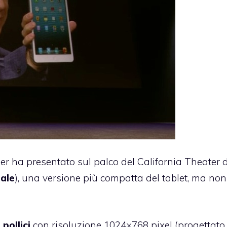
ler ha presentato sul palco del California Theater 
iale
), una versione più compatta del tablet, ma non
pollici
con risoluzione 1024×768 pixel (progettato