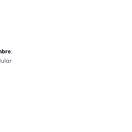
mbre
,
lular