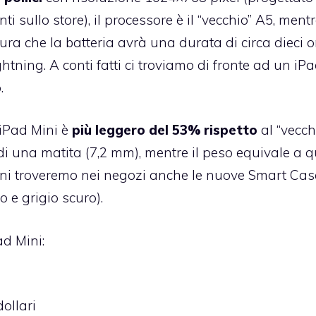
 sullo store), il processore è il “vecchio” A5, mentr
ra che la batteria avrà una durata di circa dieci o
tning. A conti fatti ci troviamo di fronte ad un iP
.
iPad Mini è
più leggero del 53% rispetto
al “vecch
di una matita (7,2 mm), mentre il peso equivale a q
Mini troveremo nei negozi anche le nuove Smart Cas
o e grigio scuro).
ad Mini:
ollari