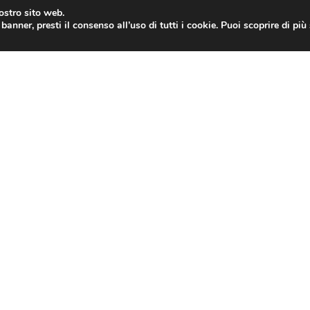
nostro sito web.
banner, presti il consenso all’uso di tutti i cookie. Puoi scoprire di pi
ONE
MAC
IPAD
IOS 9
APPLE WATCH
MAC