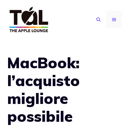
Vai
al
MENU
contenuto
MacBook:
l’acquisto
migliore
possibile