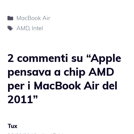
Categorie
MacBook Air
Tag
AMD
,
Intel
2 commenti su “Apple
pensava a chip AMD
per i MacBook Air del
2011”
Tux