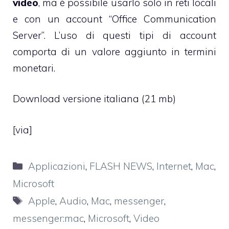
video
, ma è possibile usarlo solo in reti locali
e con un account “Office Communication
Server”. L’uso di questi tipi di account
comporta di un valore aggiunto in termini
monetari.
Download versione italiana (21 mb)
[
via
]
Categorie
Applicazioni
,
FLASH NEWS
,
Internet
,
Mac
,
Microsoft
Tag
Apple
,
Audio
,
Mac
,
messenger
,
messenger:mac
,
Microsoft
,
Video