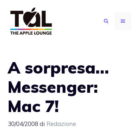
Vai
al
MENU
contenuto
A sorpresa…
Messenger:
Mac 7!
30/04/2008
di
Redazione