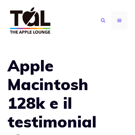
Vai
al
MENU
contenuto
Apple
Macintosh
128k e il
testimonial