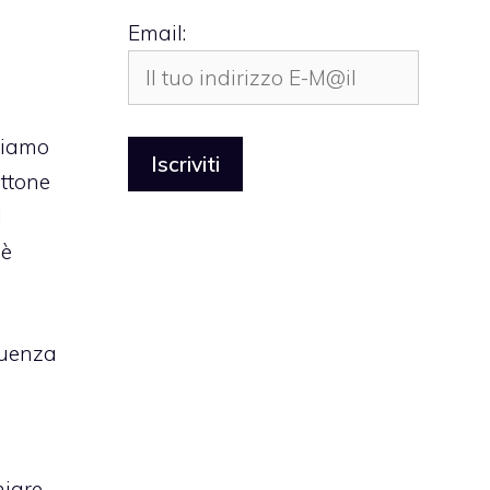
Email:
biamo
ottone
l
 è
quenza
miare