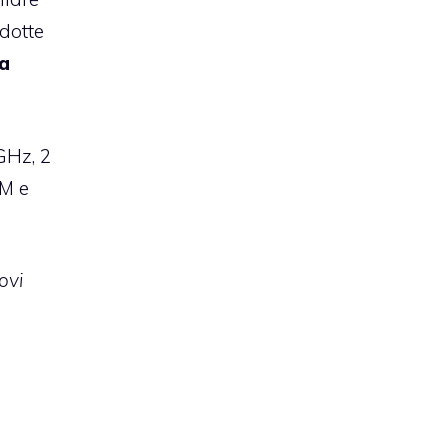
dotte
la
GHz, 2
AM e
ovi