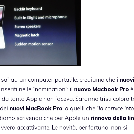
usa” ad un computer portatile, crediamo che i
nuov
seriti nelle “nomination”: il
nuovo Macbook Pro
è
da tanto Apple non faceva. Saranno tristi coloro t
 dei
nuovi MacBook Pro
: a quelli che “
la cornice int
ndiamo scrivendo che per Apple un
rinnovo della li
vero accattivante. Le novità, per fortuna, non si