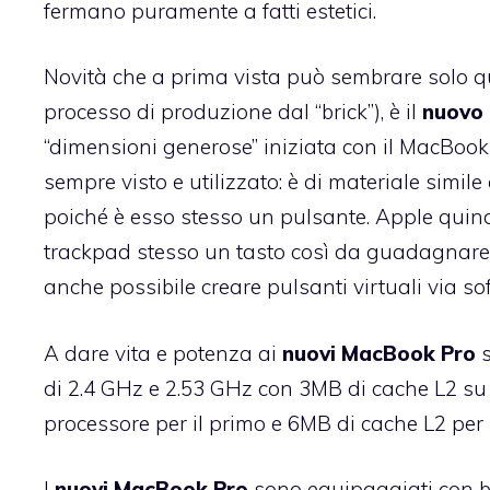
fermano puramente a fatti estetici.
Novità che a prima vista può sembrare solo q
processo di produzione dal “brick”), è il
nuovo
“dimensioni generose” iniziata con il MacBook 
sempre visto e utilizzato: è di materiale simil
poiché è esso stesso un pulsante. Apple quind
trackpad stesso un tasto così da guadagnare s
anche possibile creare pulsanti virtuali via so
A dare vita e potenza ai
nuovi MacBook Pro
s
di 2.4 GHz e 2.53 GHz con 3MB di cache L2 su 
processore per il primo e 6MB di cache L2 per 
I
nuovi MacBook Pro
sono equipaggiati con b