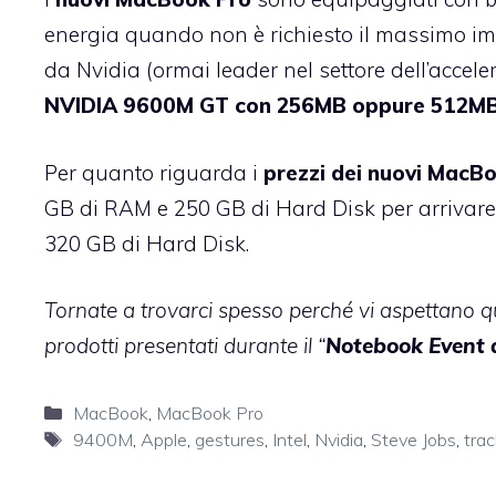
energia quando non è richiesto il massimo im
da Nvidia (ormai leader nel settore dell’accel
NVIDIA 9600M GT con 256MB oppure 512M
Per quanto riguarda i
prezzi dei nuovi MacB
GB di RAM e 250 GB di Hard Disk per arrivare
320 GB di Hard Disk.
Tornate a trovarci spesso perché vi aspettano q
prodotti presentati durante il “
Notebook Event 
Categorie
MacBook
,
MacBook Pro
Tag
9400M
,
Apple
,
gestures
,
Intel
,
Nvidia
,
Steve Jobs
,
tra