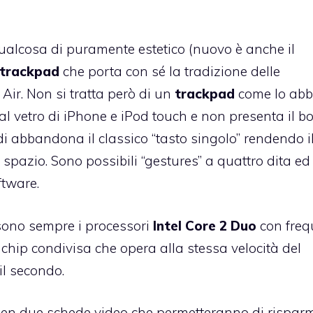
ualcosa di puramente estetico (nuovo è anche il
 trackpad
che porta con sé la tradizione delle
Air. Non si tratta però di un
trackpad
come lo ab
e al vetro di iPhone e iPod touch e non presenta il b
i abbandona il classico “tasto singolo” rendendo i
pazio. Sono possibili “gestures” a quattro dita ed
ftware.
ono sempre i processori
Intel Core 2 Duo
con fre
chip condivisa che opera alla stessa velocità del
il secondo.
en due schede video che permetteranno di rispar