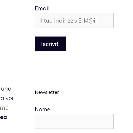
Email:
i
 una
Newsletter
ra voi
orno
Nome
nea