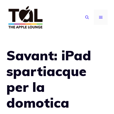
Vai
al
MENU
contenuto
Savant: iPad
spartiacque
per la
domotica