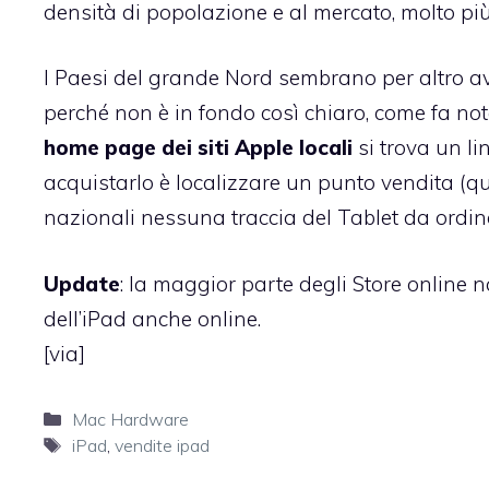
densità di popolazione e al mercato, molto più
I Paesi del grande Nord sembrano per altro ave
perché non è in fondo così chiaro, come fa nota
home page dei siti Apple locali
si trova un li
acquistarlo è localizzare un punto vendita (
qu
nazionali nessuna traccia del Tablet da ordin
Update
: la maggior parte degli Store online n
dell’iPad anche online.
[
via
]
Categorie
Mac Hardware
Tag
iPad
,
vendite ipad