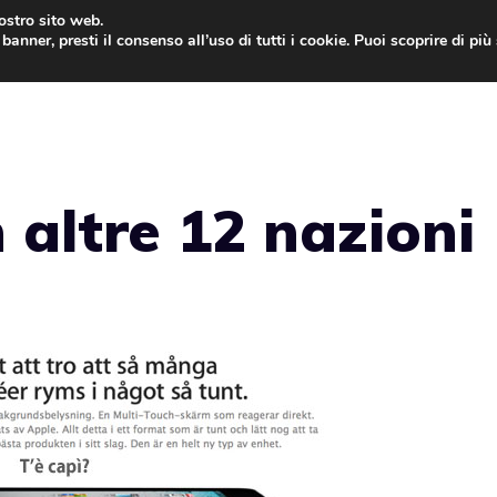
nostro sito web.
banner, presti il consenso all’uso di tutti i cookie. Puoi scoprire di pi
ONE
MAC
IPAD
IOS 9
APPLE WATCH
MAC
n altre 12 nazioni