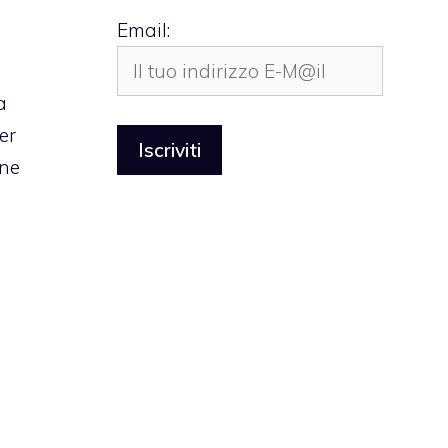
Email:
a
er
ine