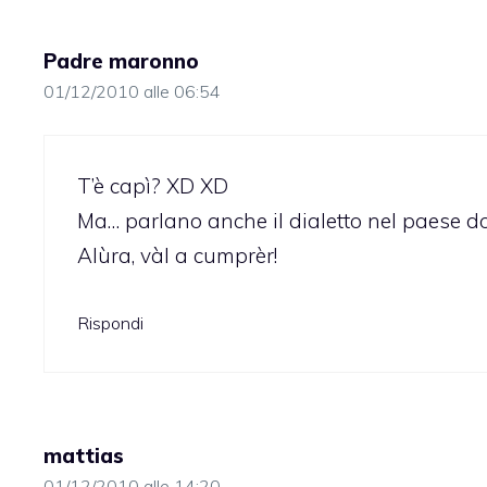
Padre maronno
01/12/2010 alle 06:54
T’è capì? XD XD
Ma… parlano anche il dialetto nel paese d
Alùra, vàl a cumprèr!
Rispondi
mattias
01/12/2010 alle 14:20