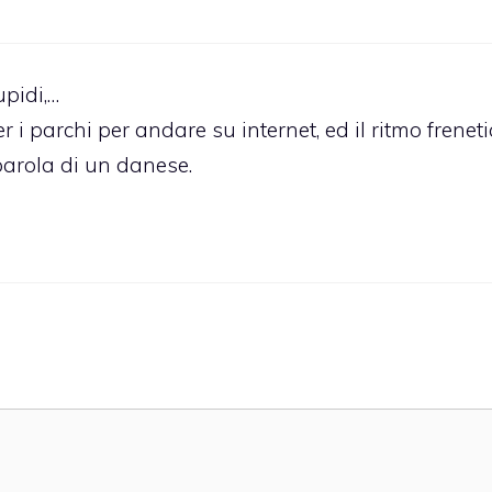
upidi,…
er i parchi per andare su internet, ed il ritmo frenet
parola di un danese.