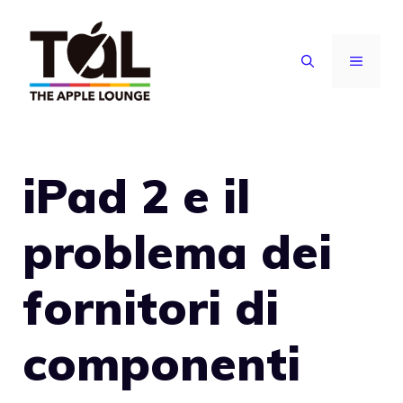
Vai
al
MENU
contenuto
iPad 2 e il
problema dei
fornitori di
componenti