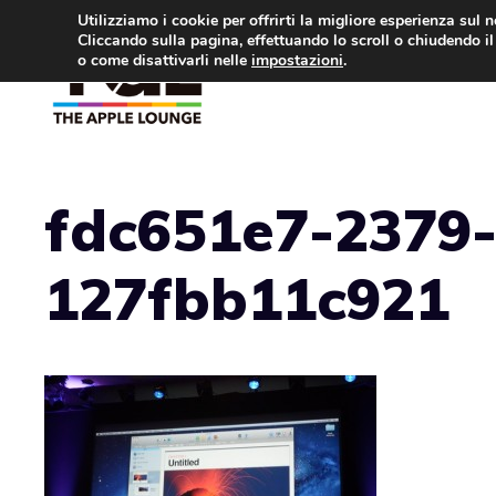
Vai
Utilizziamo i cookie per offrirti la migliore esperienza sul 
Cliccando sulla pagina, effettuando lo scroll o chiudendo il 
al
o come disattivarli nelle
impostazioni
.
APPLE NEWS
IPH
contenuto
fdc651e7-2379
127fbb11c921