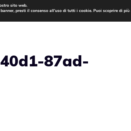
nostro sito web.
banner, presti il consenso all’uso di tutti i cookie. Puoi scoprire di pi
ONE
MAC
IPAD
IOS 9
APPLE WATCH
MAC
-40d1-87ad-